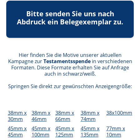
Bitte senden Sie uns nach
Abdruck ein Belegexemplar zu.
Hier finden Sie die Motive unserer aktuellen
Kampagne zur
Testamentsspende
in verschiedenen
Formaten. Diese Formate erhalten Sie auf Anfrage
auch in schwarz/weiß.
Springen Sie direkt zur gewünschten Anzeigengröße:
38mm x
38mm x
38mm x
38mm x
38x100mm
30mm
46mm
66mm
74mm
45mm x
45mm x
45mm x
45mm x
77mm x
45mm
100mm
125mm
135mm
10mm