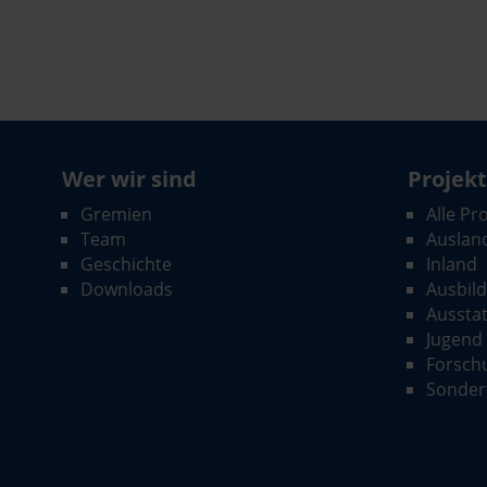
Wer wir sind
Projek
Gremien
Alle Pr
Team
Auslan
Geschichte
Inland
Downloads
Ausbil
Aussta
Jugend
Forsch
Sonder