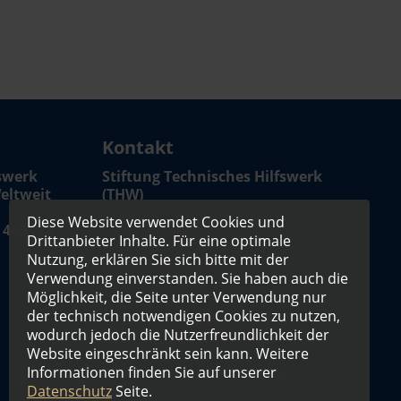
Kontakt
fswerk
Stiftung Technisches Hilfswerk
eltweit
(THW)
Diese Website verwendet Cookies und
 4433 73
Geschäftsstelle
Drittanbieter Inhalte. Für eine optimale
Dr. Cornelia Lawrenz
Nutzung, erklären Sie sich bitte mit der
Friedrichstr. 130b
Verwendung einverstanden. Sie haben auch die
10117 Berlin
Möglichkeit, die Seite unter Verwendung nur
der technisch notwendigen Cookies zu nutzen,
Telefon: +49 (0)30 - 288769825
wodurch jedoch die Nutzerfreundlichkeit der
Fax: +49 (0)30 - 288769829
Website eingeschränkt sein kann. Weitere
Informationen finden Sie auf unserer
E-Mail:
info@stiftung-thw.de
Datenschutz
Seite.