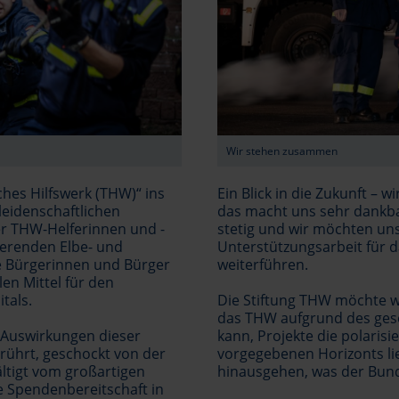
Wir stehen zusammen
ches Hilfswerk (THW)“ ins
Ein Blick in die Zukunft – w
leidenschaftlichen
das macht uns sehr dankbar
er THW-Helferinnen und -
stetig und wir möchten uns
eerenden Elbe- und
Unterstützungsarbeit für
le Bürgerinnen und Bürger
weiterführen.
len Mittel für den
tals.
Die Stiftung THW möchte wei
das THW aufgrund des gese
 Auswirkungen dieser
kann, Projekte die polarisie
rührt, geschockt von der
vorgegebenen Horizonts lie
ltigt vom großartigen
hinausgehen, was der Bund 
e Spendenbereitschaft in