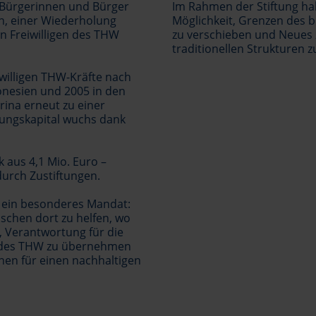
 Bürgerinnen und Bürger
Im Rahmen der Stiftung hab
n, einer Wiederholung
Möglichkeit, Grenzen des
 Freiwilligen des THW
zu verschieben und Neues 
traditionellen Strukturen 
iwilligen THW-Kräfte nach
nesien und 2005 in den
ina erneut zu einer
tungskapital wuchs dank
k aus 4,1 Mio. Euro –
durch Zustiftungen.
HW ein besonderes Mandat:
chen dort zu helfen, wo
 Verantwortung für die
e des THW zu übernehmen
chen für einen nachhaltigen