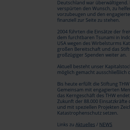
Deutschland war überwältigend.
verspürten den Wunsch, zu helfe
vorzubeugen und den engagierten
finanziell zur Seite zu stehen.
2004 führten die Einsätze der fre
dem furchtbaren Tsunami in Indo
USA wegen des Wirbelsturms Katr
großen Bereitschaft und das Stif
großzügiger Spenden weiter an.
Aktuell besteht unser Kapitalstoc
möglich gemacht ausschließlich 
Bis heute erfüllt die Stiftung T
Gemeinsam mit engagierten Mens
das Kerngeschäft des THW endet,
Zukunft der 88.000 Einsatzkräft
und mit speziellen Projekten Zei
Katastrophenschutz setzen.
Links zu
Aktuelles
/
NEWS