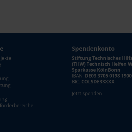
te
Spendenkonto
ojekte
Stiftung Technisches Hil
(THW) Technisch Helfen W
d
Sparkasse KölnBonn
IBAN:
DE03 3705 0198 1900
dung
BIC:
COLSDE33XXX
ttung
Jetzt spenden
ung
förderbereiche