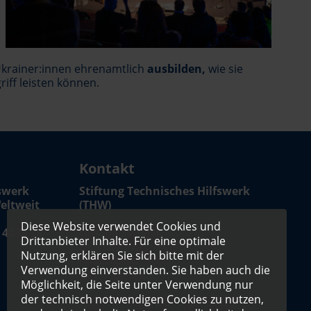
 Ukrainer:innen ehrenamtlich
ausbilden,
wie sie
iff leisten können.
Kontakt
fswerk
Stiftung Technisches Hilfswerk
eltweit
(THW)
Diese Website verwendet Cookies und
 4433 73
Geschäftsstelle
Drittanbieter Inhalte. Für eine optimale
Dr. Cornelia Lawrenz
Nutzung, erklären Sie sich bitte mit der
Friedrichstr. 130b
Verwendung einverstanden. Sie haben auch die
10117 Berlin
Möglichkeit, die Seite unter Verwendung nur
der technisch notwendigen Cookies zu nutzen,
Telefon: +49 (0)30 - 288769825