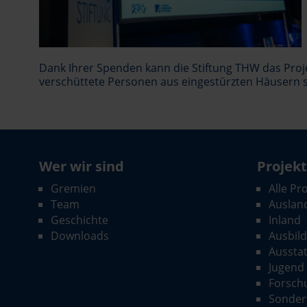
Dank Ihrer Spenden kann die Stiftung THW das Proj
verschüttete Personen aus eingestürzten Häusern si
Wer wir sind
Projek
Gremien
Alle Pr
Team
Auslan
Geschichte
Inland
Downloads
Ausbil
Aussta
Jugend
Forsch
Sonder