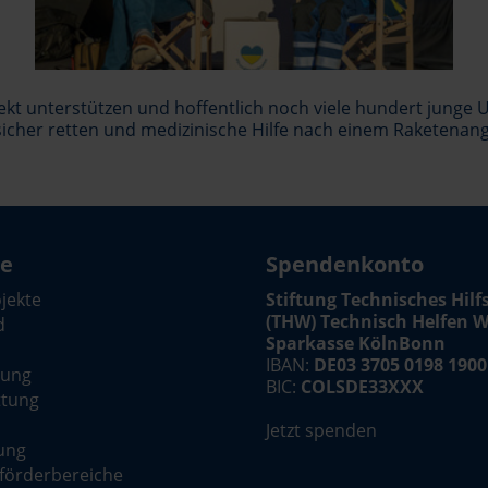
ekt unterstützen und hoffentlich noch viele hundert junge
cher retten und medizinische Hilfe nach einem Raketenangr
te
Spendenkonto
ojekte
Stiftung Technisches Hil
(THW) Technisch Helfen W
d
Sparkasse KölnBonn
IBAN:
DE03 3705 0198 1900
dung
BIC:
COLSDE33XXX
ttung
Jetzt spenden
ung
förderbereiche