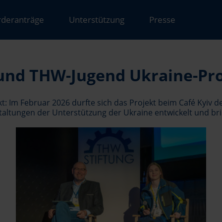
rderanträge
Unterstützung
Presse
 und THW-Jugend Ukraine-Pr
: Im Februar 2026 durfte sich das Projekt beim Café Kyiv d
staltungen der Unterstützung der Ukraine entwickelt und b