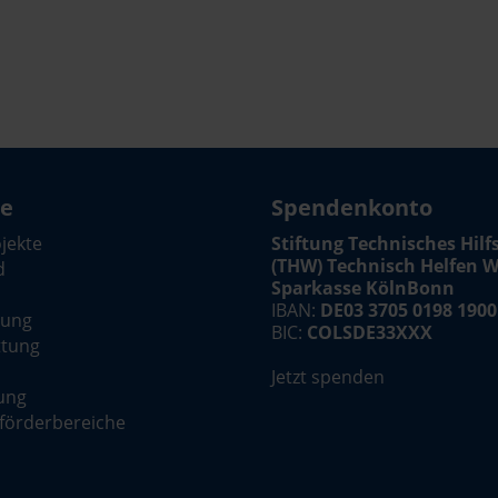
te
Spendenkonto
ojekte
Stiftung Technisches Hil
(THW) Technisch Helfen W
d
Sparkasse KölnBonn
IBAN:
DE03 3705 0198 1900
dung
BIC:
COLSDE33XXX
ttung
Jetzt spenden
ung
förderbereiche