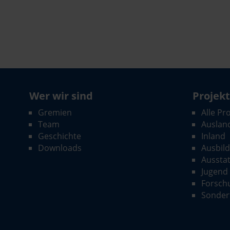
Wer wir sind
Projek
Gremien
Alle Pr
Team
Auslan
Geschichte
Inland
Downloads
Ausbil
Aussta
Jugend
Forsch
Sonder