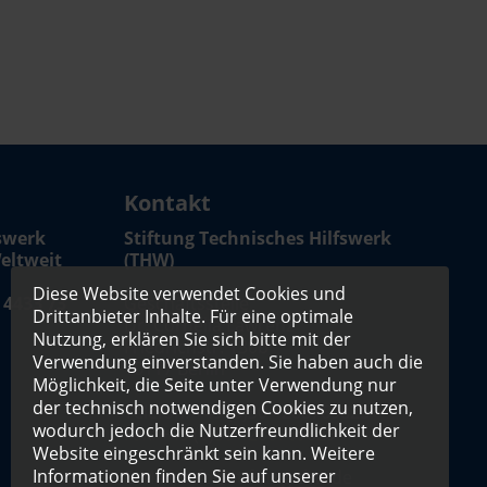
Kontakt
fswerk
Stiftung Technisches Hilfswerk
eltweit
(THW)
Diese Website verwendet Cookies und
 4433 73
Geschäftsstelle
Drittanbieter Inhalte. Für eine optimale
Dr. Cornelia Lawrenz
Nutzung, erklären Sie sich bitte mit der
Friedrichstr. 130b
Verwendung einverstanden. Sie haben auch die
10117 Berlin
Möglichkeit, die Seite unter Verwendung nur
der technisch notwendigen Cookies zu nutzen,
Telefon: +49 (0)30 - 288769825
wodurch jedoch die Nutzerfreundlichkeit der
Fax: +49 (0)30 - 288769829
Website eingeschränkt sein kann. Weitere
Informationen finden Sie auf unserer
E-Mail:
info@stiftung-thw.de